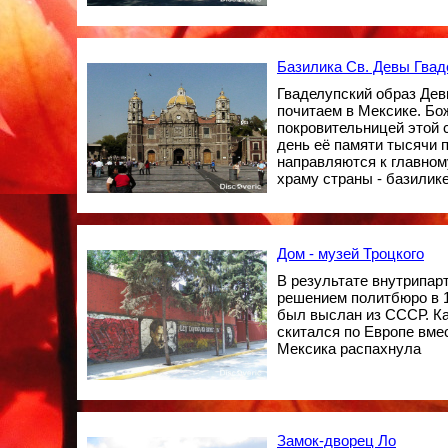
Базилика Св. Девы Гвад
Гваделупский образ Де
почитаем в Мексике. Бо
покровительницей этой с
день её памяти тысячи 
направляются к главном
храму страны - базилике
Дом - музей Троцкого
В результате внутрипар
решением политбюро в 1
был выслан из СССР. Ка
скитался по Европе вме
Мексика распахнула
Замок-дворец Ло