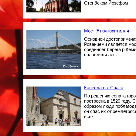
Стенбеком Йозефом
Мост Яткянкюнтилля
Основной достопримеча
Рованиеми является мо
соединяет берега р.Кеми
сплавляли лес.
Капелла св. Спаса
По решению сената горо
построена в 1520 году. С
образом люди поблагодар
он спас их от землетряс
всех