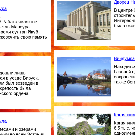
Дворец Н
ура
В центре 
строитель
х
Интересна
й Рабата являются
была око
а-эль-Мансура.
время султан Якуб-
ековечить свою память
Вийдумяэ
Находится
Главной ц
 дошли лишь
сохранени
ся в уезде Вируск.
также бог
рам был возведен в
 крепость была
ского ордена.
Кагаянчи
ула
Кагаянчил
6,5 тыс. 
лесами и озерами
одноимён
ким во всей Эстонии.