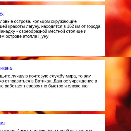
ну
лловые острова, кольцом окружающие
ей красоты лагуну, находятся в 162 км от города
анадху - своеобразной местной столице и
ем острове атолла Нуну
тикана
ищите лучшую почтовую службу мира, то вам
о отправиться в Ватикан. Данное учреждение в
не работает невероятно быстро и слаженно.
кит
е озеро Инкит, являющееся одной из главных