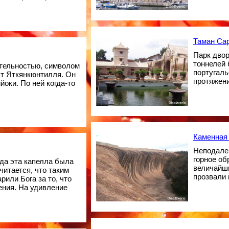
Таман Сар
Парк двор
тоннелей 
тельностью, символом
португаль
ст Яткянкюнтилля. Он
протяжени
йоки. По ней когда-то
Каменная
Неподалек
горное об
да эта капелла была
величайши
читается, что таким
прозвали 
или Бога за то, что
ения. На удивление