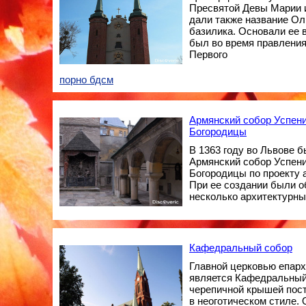
Пресвятой Девы Марии 
дали также название Ол
базилика. Основали ее в
был во время правления
Первого
порно бдсм
Армянский собор Успен
Богородицы
В 1363 году во Львове 
Армянский собор Успен
Богородицы по проекту 
При ее создании были 
несколько архитектурны
Кафедральный собор
Главной церковью епарх
является Кафедральный
черепичной крышей пост
в неоготическом стиле.