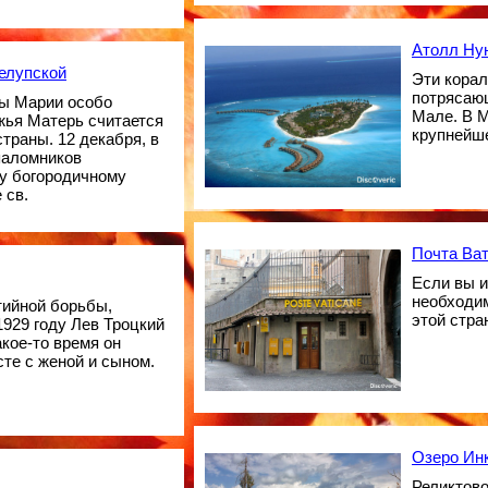
Атолл Ну
елупской
Эти кора
потрясающ
вы Марии особо
Мале. В М
жья Матерь считается
крупнейш
траны. 12 декабря, в
паломников
у богородичному
 св.
Почта Ва
Если вы 
необходим
тийной борьбы,
этой стра
929 году Лев Троцкий
кое-то время он
сте с женой и сыном.
Озеро Ин
Реликтово