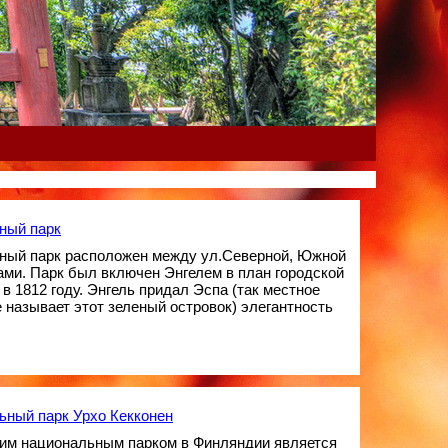
ный парк
ный парк расположен между ул.Северной, Южной
ми. Парк был включен Энгелем в план городской
 в 1812 году. Энгель придал Эспа (так местное
 называет этот зеленый островок) элегантность
ьный парк Урхо Кекконен
им национальным парком в Финляндии является