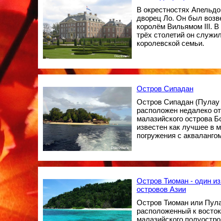
В окрестностях Апельд
дворец Ло. Он был возв
королём Вильямом III. В
трёх столетий он служи
королевской семьи.
Остров Сипадан
Остров Сипадан (Пулау
расположен недалеко от
малазийского острова Б
известен как лучшее в 
погружения с аквалангом
Остров Тиоман - один и
островов Азии
Остров Тиоман или Пула
расположенный к восток
малазийского полуостро