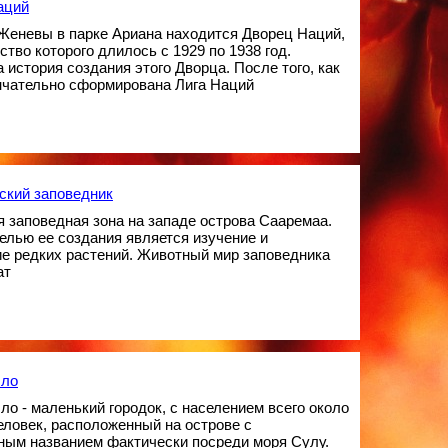
аций
Женевы в парке Ариана находится Дворец Наций,
ство которого длилось с 1929 по 1938 год.
 история создания этого Дворца. После того, как
нчательно сформирована Лига Наций
ский заповедник
 заповедная зона на западе острова Сааремаа.
елью ее создания является изучение и
е редких растений. Животный мир заповедника
ат
лло
ло - маленький городок, с населением всего около
человек, расположенный на острове с
ным названием фактически посреди моря Сулу.