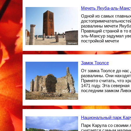
Мечеть Якуба-аль-Манс
Одной из самых главны
достопримечательносте
развалины мечети Якуб
Правящий страной в то 
эль-Мансур задумал ув
постройкой мечети
Замок Тоолсе
От замка Тоолсе до нас
развалины. Они находят
Принято считать, что х
1471 году. Эта северная
последним замком Ливон
Национальный парк Кар
Парк Карула со своими 
считается самым малень