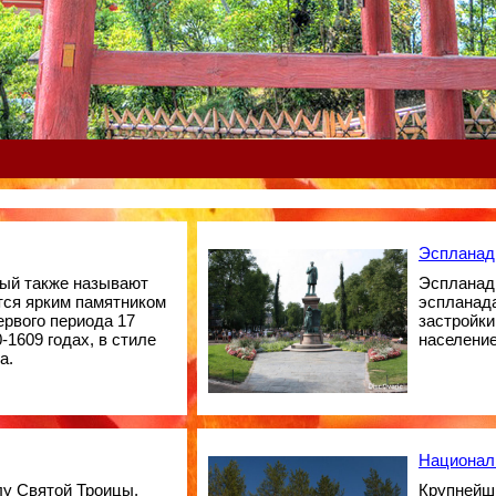
Эспланад
рый также называют
Эспланад
тся ярким памятником
эспланада
ервого периода 17
застройки
-1609 годах, в стиле
население
а.
Национал
лу Святой Троицы,
Крупнейш