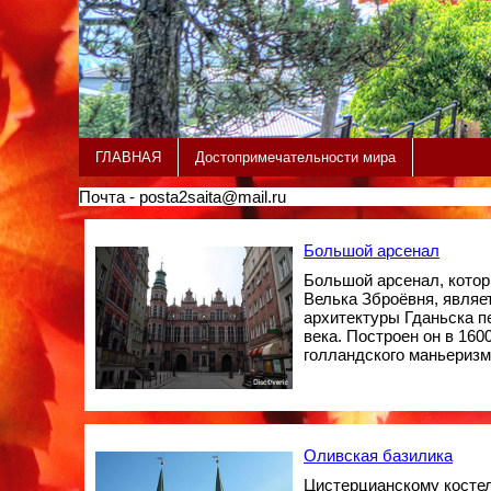
ГЛАВНАЯ
Достопримечательности мира
Почта - posta2saita@mail.ru
Большой арсенал
Большой арсенал, кото
Велька Зброёвня, являе
архитектуры Гданьска п
века. Построен он в 1600
голландского маньеризм
Оливская базилика
Цистерцианскому косте