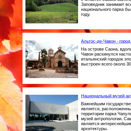
Заповедник занимает все
национального парка бы
году.
Альтос-де-Чавон - горо
На острове Саона, вдоль
Чавон раскинулся наст
итальянский городок эп
выстроен всего около 30
Национальный музей ан
Важнейшим государстве
является, расположенны
территории парка Чапул
музей антропологии. Са
является интереснейши
архитектуры.