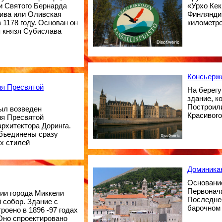
и Святого Бернарда
«Урхо Кек
ива или Оливская
Финляндии
 1178 году. Основан он
километро
 князя Субислава
Консьерж
ия Пресвятой
На берегу
здание, к
Построили
был возведен
Красивого
ия Пресвятой
архитектора Доринга.
объединены сразу
х стилей
Доминика
Основание
Первонача
ии города Миккели
Последне
 собор. Здание с
барочном 
роено в 1896 -97 годах
 Оно спроектировано