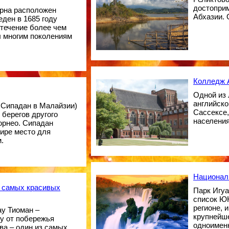
достоприм
орна расположен
Абхазии. 
еден в 1685 году
 течение более чем
л многим поколениям
Колледж 
Одной из
английск
 Сипадан в Малайзии)
Сассексе
 берегов другого
населения
орнео. Сипадан
мире место для
.
Национал
з самых красивых
Парк Игуа
список Ю
регионе, 
у Тиоман –
крупнейш
у от побережья
одноимен
ва – один из самых