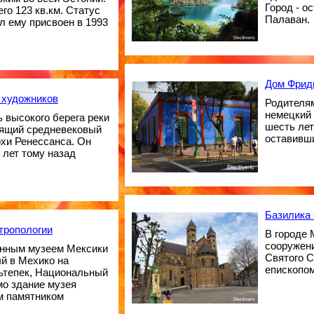
Город - о
го 123 кв.км. Статус
Палаван.
л ему присвоен в 1993
Дом Фрид
д художников
Родителя
немецкий 
 высокого берега реки
шесть лет
оящий средневековый
оставивши
охи Ренессанса. Он
 лет тому назад
Базилика
тропологии
В городе 
сооружени
нным музеем Мексики
Святого С
й в Мехико на
епископом
ьтепек, Национальный
мо здание музея
м памятником