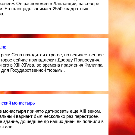
конен». Он расположен в Лапландии, на севере
. Его площадь занимает 2550 квадратных
в.
ери
 реки Сена находится строгое, но величественное
оторое сейчас принадлежит Дворцу Правосудия.
 его в XIII-XIVвв. во времена правления Филиппа
 для Государственной тюрьмы.
нский монастырь
 монастыря принято датировать еще XIII веком.
льный вариант был несколько раз перестроен.
е здание, дошедшее до наших дней, выполнили в
стиле.