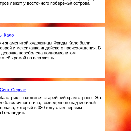
стров лежит у восточного побережья острова
ы Кало
ми знаменитой художницы Фриды Кало были
еврей и мексиканка индейского происхождения. В
 девочка переболела полиомиелитом,
м её хромой на всю жизнь.
 Синт-Сервас
Маастрихт находится старейший храм страны. Это
е базиличного типа, возведенного над могилой
ерваса, который в 380 году стал первым
 Голландии.