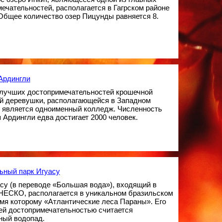
ечательностей, располагается в Гагрском районе
Общее количество озер Пицунды равняется 8.
Ардингли
 лучших достопримечательностей крошечной
ой деревушки, располагающейся в Западном
, является одноименный колледж. Численность
 Ардингли едва достигает 2000 человек.
ьный парк Игуасу
су (в переводе «Большая вода»), входящий в
НЕСКО, располагается в уникальном бразильском
имя которому «Атлантические леса Параны». Его
ей достопримечательностью считается
ный водопад.